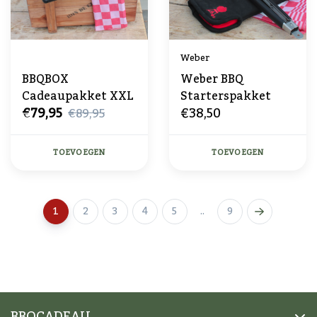
Weber
BBQBOX
Weber BBQ
Cadeaupakket XXL
Starterspakket
€79,95
€38,50
€89,95
TOEVOEGEN
TOEVOEGEN
1
2
3
4
5
..
9
BBQCADEAU