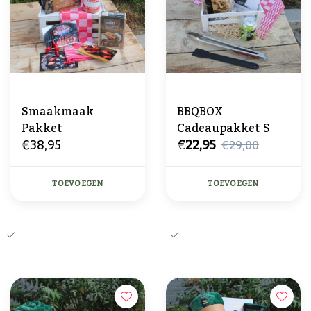
Smaakmaak
BBQBOX
Pakket
Cadeaupakket S
€38,95
€22,95
€29,00
TOEVOEGEN
TOEVOEGEN
Het perfecte BBQ-Cadeau!
Aanbod uit de beste BBQ-
merken