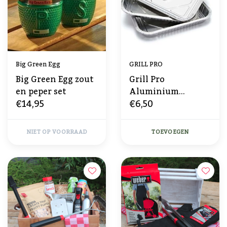
Big Green Egg
GRILL PRO
Big Green Egg zout
Grill Pro
en peper set
Aluminium
€14,95
€6,50
Grillschalen 3
Stuks
NIET OP VOORRAAD
TOEVOEGEN