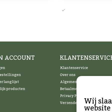
Het perfecte BBQ-Cadeau!
Aanbod uit de beste BBQ-
JN ACCOUNT
KLANTENSERVIC
gen
Klantenservice
bestellingen
Over ons
erlanglijst
Algemene voorwaarden
lijk producten
Betaalmethoden
Privacy Policy
Wij sla
Verzenden & retourneren
website