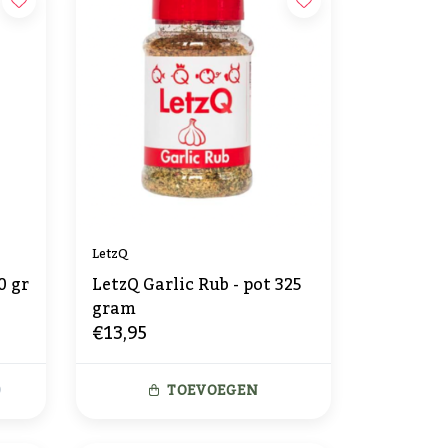
LetzQ
0 gr
LetzQ Garlic Rub - pot 325
gram
€13,95
D
TOEVOEGEN