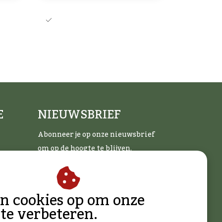
merken
voor 16:00 besteld , vandaag nog
verzonden
E
NIEUWSBRIEF
Abonneer je op onze nieuwsbrief
om op de hoogte te blijven.
an cookies op om onze
ABONNEER
 te verbeteren.