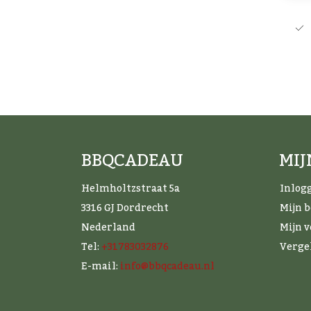
BBQCADEAU
MI
Helmholtzstraat 5a
Inlog
3316 GJ Dordrecht
Mijn 
Nederland
Mijn v
Tel:
+31783032876
Verge
E-mail:
info@bbqcadeau.nl