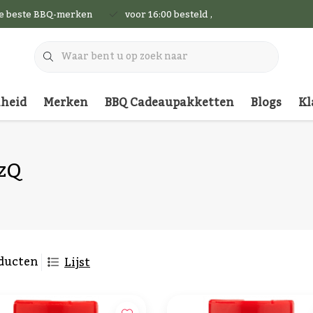
de beste BBQ-merken
voor 16:00 besteld , vandaag nog verzon
nheid
Merken
BBQ Cadeaupakketten
Blogs
Kl
zQ
ducten
Lijst