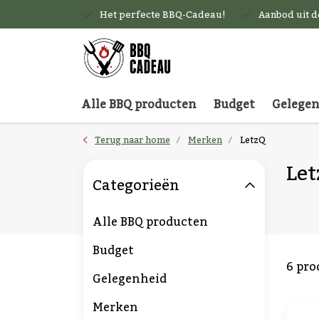
Het perfecte BBQ-Cadeau!
Aanbod uit 
Alle BBQ producten
Budget
Gelege
Terug naar home
Merken
LetzQ
Let
Categorieën
Alle BBQ producten
Budget
6 pro
Gelegenheid
Merken