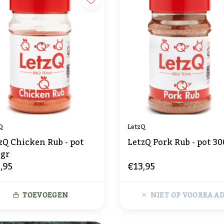
Q
LetzQ
zQ Chicken Rub - pot
LetzQ Pork Rub - pot 30
 gr
,95
€13,95
TOEVOEGEN
NIET OP VOORRAA