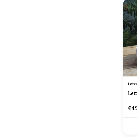
Letz
Let
€49