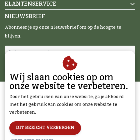
KLANTENSERVICE
NIEUWSBRIEF
Abonneer je op onze nieuwsbrief om op de hoogte te
blijven.
ABONNEER
Wij slaan cookies op om
onze website te verbeteren.
Door het gebruiken van onze website, ga je akkoord
met het gebruik van cookies om onze website te
verbeteren.
Algemene voorwaarden
|
Disclaimer
|
Privacy Policy
|
DIT BERICHT VERBERGEN
Sitemap
|
RSS Feed