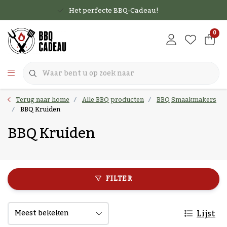
Het perfecte BBQ-Cadeau!
0
Terug naar home
Alle BBQ producten
BBQ Smaakmakers
BBQ Kruiden
BBQ Kruiden
FILTER
Lijst