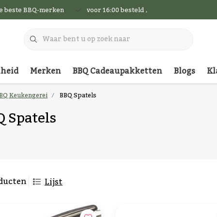
de beste BBQ-merken
voor 16:00 besteld , vandaag nog verzon
nheid
Merken
BBQ Cadeaupakketten
Blogs
Kl
BBQ Keukengerei
BBQ Spatels
 Spatels
ducten
Lijst