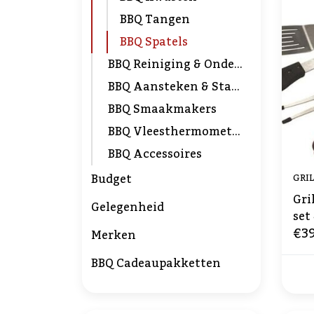
BBQ Tangen
BBQ Spatels
BBQ Reiniging & Onderhoud
BBQ Aansteken & Starters
BBQ Smaakmakers
BBQ Vleesthermometers
BBQ Accessoires
Budget
GRIL
Gri
Gelegenheid
set
€39
Merken
BBQ Cadeaupakketten