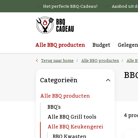
Het perfecte BBQ-Cadeau!
Aanbod uit 
Alle BBQ producten
Budget
Gelege
Terug naar home
Alle BBQ producten
Alle 
BBQ
Categorieën
Alle BBQ producten
BBQ's
4 pro
Alle BBQ Grill tools
Alle BBQ Keukengerei
BBQ Kwasten