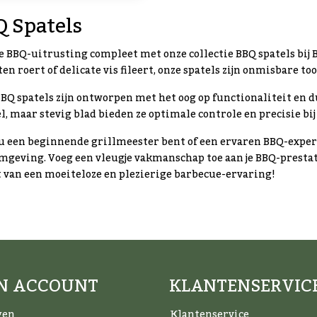
 Spatels
e BBQ-uitrusting compleet met onze collectie BBQ spatels bij
en roert of delicate vis fileert, onze spatels zijn onmisbare to
BQ spatels zijn ontworpen met het oog op functionaliteit en
el, maar stevig blad bieden ze optimale controle en precisie bij
nu een beginnende grillmeester bent of een ervaren BBQ-expert,
mgeving. Voeg een vleugje vakmanschap toe aan je BBQ-presta
 van een moeiteloze en plezierige barbecue-ervaring!
JN ACCOUNT
KLANTENSERVIC
gen
Klantenservice