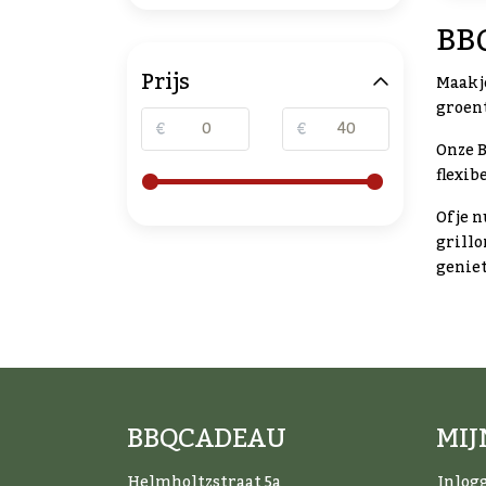
BBQ
Prijs
Maak j
groent
€
€
Onze B
flexib
Of je 
grillo
geniet
BBQCADEAU
MI
Helmholtzstraat 5a
Inlog