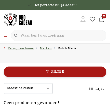
Het perfecte BBQ-Cadeau!
0
Terug naar home
Merken
Dutch Made
FILTER
Lijst
Geen producten gevonden!