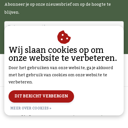
Abonneer je op onze nieuwsbrief om op de hoogte te
blijven.
ABONNEER
Wij slaan cookies op om
onze website te verbeteren.
Door het gebruiken van onze website, ga je akkoord
met het gebruik van cookies om onze website te
verbeteren.
Algemene voorwaarden
|
Disclaimer
|
Privacy Policy
|
DIT BERICHT VERBERGEN
Sitemap
|
RSS Feed
MEER OVER COOKIES »
© Copyright 2026 - BBQcadeau.nl | Realisatie
InStijl Media