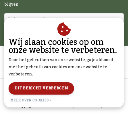
blijven.
ABONNEER
Wij slaan cookies op om
onze website te verbeteren.
Door het gebruiken van onze website, ga je akkoord
met het gebruik van cookies om onze website te
verbeteren.
Algemene voorwaarden
|
Disclaimer
|
Privacy Policy
|
DIT BERICHT VERBERGEN
Sitemap
|
RSS Feed
MEER OVER COOKIES »
© Copyright 2026 - BBQcadeau.nl | Realisatie
InStijl Media