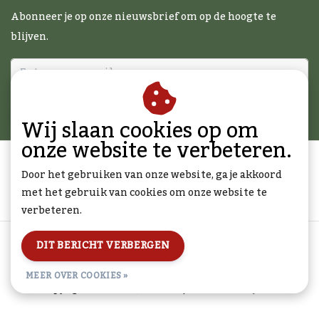
Abonneer je op onze nieuwsbrief om op de hoogte te
blijven.
ABONNEER
Wij slaan cookies op om
onze website te verbeteren.
Door het gebruiken van onze website, ga je akkoord
met het gebruik van cookies om onze website te
verbeteren.
Algemene voorwaarden
|
Disclaimer
|
Privacy Policy
|
DIT BERICHT VERBERGEN
Sitemap
|
RSS Feed
MEER OVER COOKIES »
© Copyright 2026 - BBQcadeau.nl | Realisatie
InStijl Media