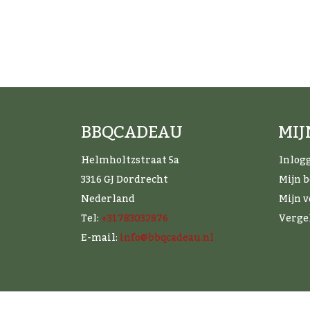
BBQCADEAU
MI
Helmholtzstraat 5a
Inlog
3316 GJ Dordrecht
Mijn 
Nederland
Mijn v
Tel:
+31783032876
Verge
E-mail:
info@bbqcadeau.nl