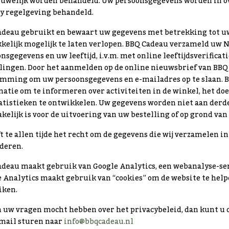
ouwelijk worden behandeld. Uw persoonsgegevens worden in o
y regelgeving behandeld.
deau gebruikt en bewaart uw gegevens met betrekking tot uw 
kelijk mogelijk te laten verlopen. BBQ Cadeau verzameld uw 
nsgegevens en uw leeftijd, i.v.m. met online leeftijdsverificat
lingen. Door het aanmelden op de online nieuwsbrief van BBQ 
emming om uw persoonsgegevens en e-mailadres op te slaan. 
atie om te informeren over activiteiten in de winkel, het d
tistieken te ontwikkelen. Uw gegevens worden niet aan derden
kelijk is voor de uitvoering van uw bestelling of op grond van 
t te allen tijde het recht om de gegevens die wij verzamelen in 
deren.
deau maakt gebruik van Google Analytics, een webanalyse-ser
 Analytics maakt gebruik van “cookies” om de website te help
iken.
n uw vragen mocht hebben over het privacybeleid, dan kunt u
-mail sturen naar
info@bbqcadeau.nl