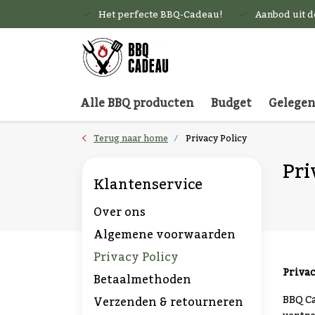
Het perfecte BBQ-Cadeau!
Aanbod uit 
Alle BBQ producten
Budget
Gelege
Terug naar home
Privacy Policy
Pri
Klantenservice
Over ons
Algemene voorwaarden
Privacy Policy
Privac
Betaalmethoden
BBQ Ca
Verzenden & retourneren