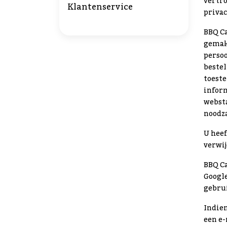
vertr
Klantenservice
privac
BBQ Ca
gemak
persoo
bestel
toest
inform
websta
noodza
U heef
verwij
BBQ Ca
Google
gebru
Indie
een e