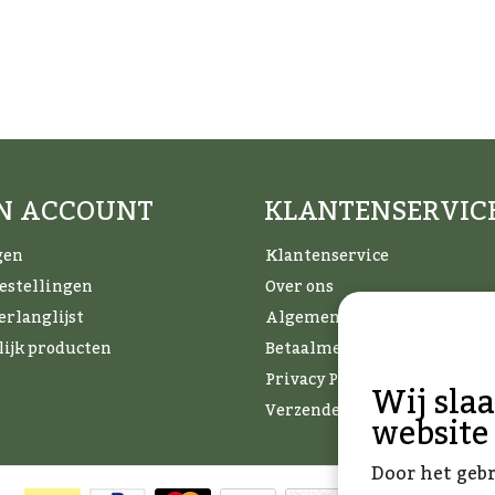
JN ACCOUNT
KLANTENSERVIC
gen
Klantenservice
bestellingen
Over ons
erlanglijst
Algemene voorwaarden
lijk producten
Betaalmethoden
Privacy Policy
Wij sla
Verzenden & retourneren
website
Door het geb