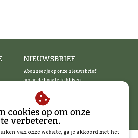
E
NIEUWSBRIEF
Abonneer je op onze nieuwsbrief
om op de hoogte te blijven.
an cookies op om onze
ABONNEER
 te verbeteren.
ruiken van onze website, ga je akkoord met het