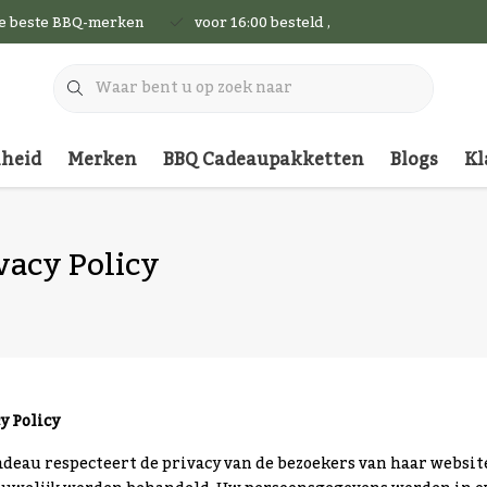
de beste BBQ-merken
voor 16:00 besteld , vandaag nog verzon
nheid
Merken
BBQ Cadeaupakketten
Blogs
Kl
vacy Policy
y Policy
deau respecteert de privacy van de bezoekers van haar websit