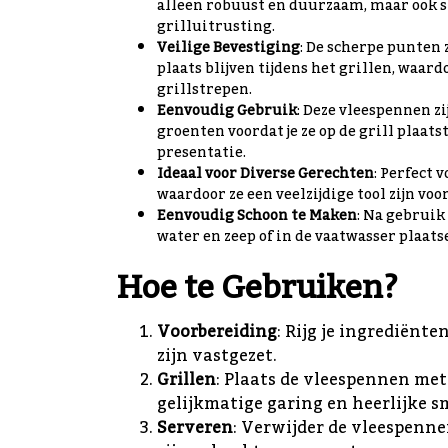
alleen robuust en duurzaam, maar ook sti
grilluitrusting.
Veilige Bevestiging
: De scherpe punten 
plaats blijven tijdens het grillen, waar
grillstrepen.
Eenvoudig Gebruik
: Deze vleespennen zi
groenten voordat je ze op de grill plaat
presentatie.
Ideaal voor Diverse Gerechten
: Perfect 
waardoor ze een veelzijdige tool zijn voo
Eenvoudig Schoon te Maken
: Na gebrui
water en zeep of in de vaatwasser plaats
Hoe te Gebruiken?
Voorbereiding
: Rijg je ingrediënt
zijn vastgezet.
Grillen
: Plaats de vleespennen met
gelijkmatige garing en heerlijke 
Serveren
: Verwijder de vleespenne