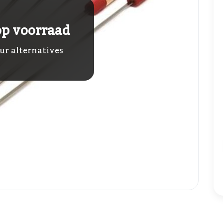
op voorraad
ur alternatives