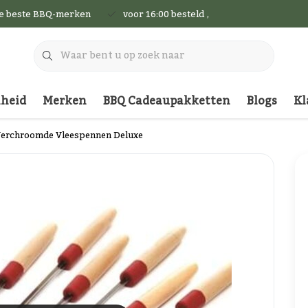
de beste BBQ-merken
voor 16:00 besteld , vandaag nog verzon
nheid
Merken
BBQ Cadeaupakketten
Blogs
Kl
 Verchroomde Vleespennen Deluxe