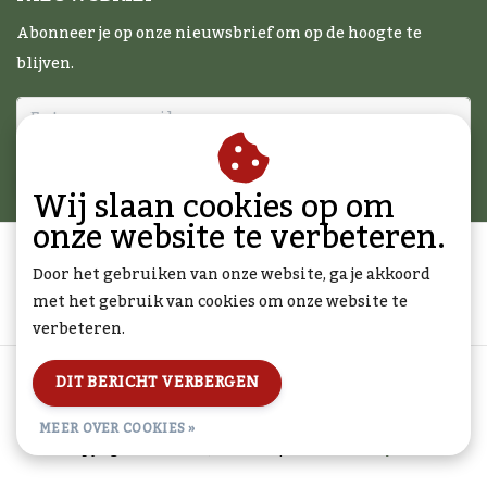
Abonneer je op onze nieuwsbrief om op de hoogte te
blijven.
ABONNEER
Wij slaan cookies op om
onze website te verbeteren.
Door het gebruiken van onze website, ga je akkoord
met het gebruik van cookies om onze website te
verbeteren.
Algemene voorwaarden
|
Disclaimer
|
Privacy Policy
|
DIT BERICHT VERBERGEN
Sitemap
|
RSS Feed
MEER OVER COOKIES »
© Copyright 2026 - BBQcadeau.nl | Realisatie
InStijl Media