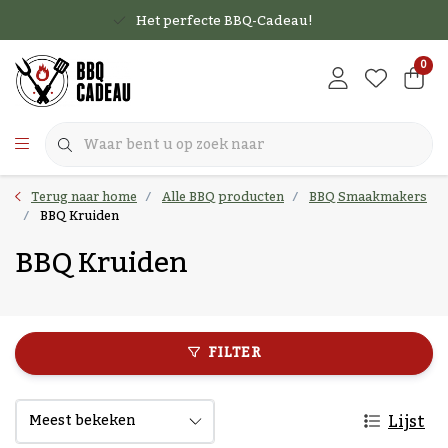
Het perfecte BBQ-Cadeau!
0
Terug naar home
Alle BBQ producten
BBQ Smaakmakers
BBQ Kruiden
BBQ Kruiden
FILTER
Lijst